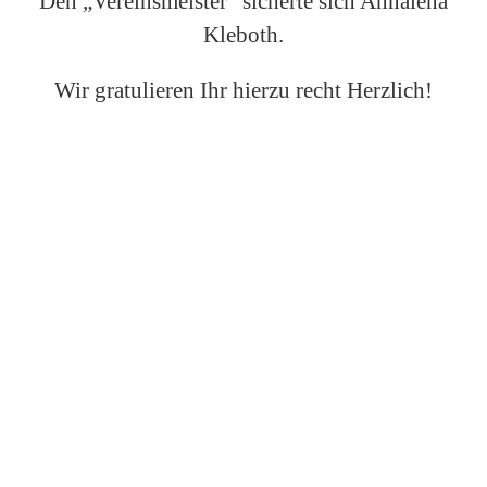
Den „Vereinsmeister“ sicherte sich Annalena
Kleboth.
Wir gratulieren Ihr hierzu recht Herzlich!
DIE PLATZIERUNGEN
IM DETAIL: